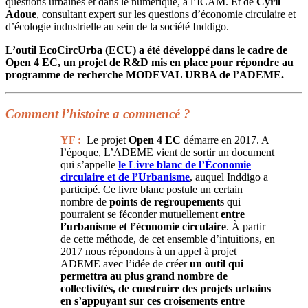
questions urbaines et dans le numérique, à l’ICAM. Et de
Cyril
Adoue
, consultant expert sur les questions d’économie circulaire et
d’écologie industrielle au sein de la société Inddigo.
L’outil EcoCircUrba (ECU) a été développé dans le cadre de
Open 4 EC
, un projet de R&D mis en place pour répondre au
programme de recherche MODEVAL URBA de l’ADEME.
Comment l’histoire a commencé ?
YF :
Le projet
Open 4 EC
démarre en 2017. A
l’époque, L’ADEME vient de sortir un document
qui s’appelle
le Livre blanc de l’Économie
circulaire et de l’Urbanisme
, auquel Inddigo a
participé. Ce livre blanc postule un certain
nombre de
points de regroupements
qui
pourraient se féconder mutuellement
entre
l’urbanisme et l’économie circulaire
. À partir
de cette méthode, de cet ensemble d’intuitions, en
2017 nous répondons à un appel à projet
ADEME avec l’idée de créer
un outil qui
permettra au plus grand nombre de
collectivités, de construire des projets urbains
en s’appuyant sur ces croisements entre