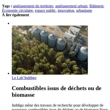
Tags :
aménagement du territoire
,
aménagement urbain
,
Bâtiment
,
Économie circulaire
,
espace public
,
innovation
,
urbanisme
À lire également
Le Lab’Inddigo
Combustibles issus de déchets ou de
biomasse
Inddigo mène des travaux de recherche pour développer de
nouveaux combustibles issus de déchets ou de biomasse Nous