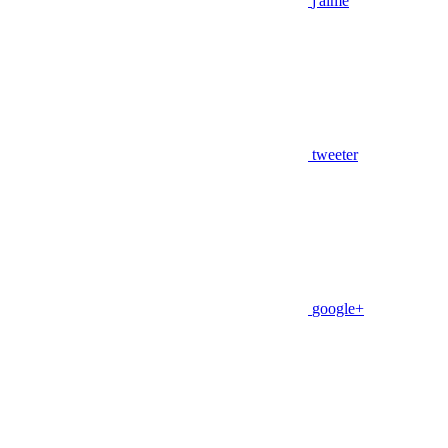
j'aime
tweeter
google+