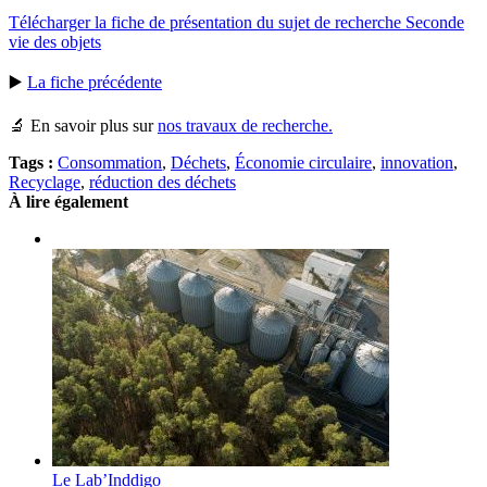
Télécharger la fiche de présentation du sujet de recherche Seconde
vie des objets
▶️
La fiche précédente
🔬 En savoir plus sur
nos travaux de recherche.
Tags :
Consommation
,
Déchets
,
Économie circulaire
,
innovation
,
Recyclage
,
réduction des déchets
À lire également
Le Lab’Inddigo