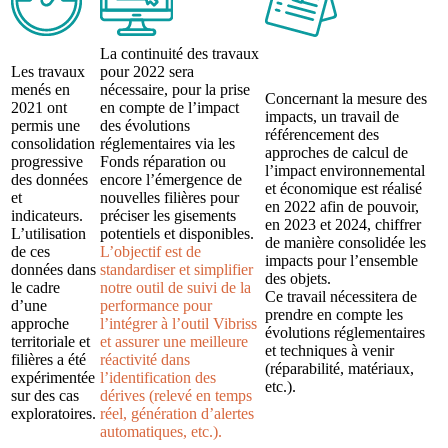
La continuité des travaux
Les travaux
pour 2022 sera
menés en
nécessaire, pour la prise
Concernant la mesure des
2021 ont
en compte de l’impact
impacts, un travail de
permis une
des évolutions
référencement des
consolidation
réglementaires via les
approches de calcul de
progressive
Fonds réparation ou
l’impact environnemental
des données
encore l’émergence de
et économique est réalisé
et
nouvelles filières pour
en 2022 afin de pouvoir,
indicateurs.
préciser les gisements
en 2023 et 2024, chiffrer
L’utilisation
potentiels et disponibles.
de manière consolidée les
de ces
L’objectif est de
impacts pour l’ensemble
données dans
standardiser et simplifier
des objets.
le cadre
notre outil de suivi de la
Ce travail nécessitera de
d’une
performance pour
prendre en compte les
approche
l’intégrer à l’outil Vibriss
évolutions réglementaires
territoriale et
et assurer une meilleure
et techniques à venir
filières a été
réactivité dans
(réparabilité, matériaux,
expérimentée
l’identification des
etc.).
sur des cas
dérives (relevé en temps
exploratoires.
réel, génération d’alertes
automatiques, etc.).