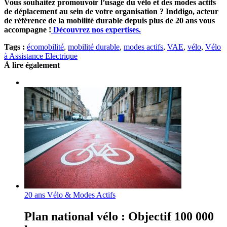
Vous souhaitez promouvoir l’usage du vélo et des modes actifs
de déplacement au sein de votre organisation ? Inddigo, acteur
de référence de la mobilité durable depuis plus de 20 ans vous
accompagne !
Découvrez nos expertises.
Tags :
écomobilité
,
mobilité durable
,
modes actifs
,
VAE
,
vélo
,
Vélo
à Assistance Electrique
À lire également
20 ans Vélo & Modes Actifs
Plan national vélo : Objectif 100 000