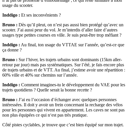
n’ai pas de problème d’embouteillage ; ce qui reste similaire à mon
usage du scooter.
Inddigo :
Et ses inconvénients ?
Bruno :
Dès qu’il pleut, on n’est pas aussi bien protégé qu’avec un
scooter. J’ai aussi peur du vol. Je m’interdis d’aller faire d’autres
usages type petites courses en ville. Je suis peut-être trop méfiant ?
Inddigo :
Au final, ton usage du VTTAE sur l’année, qu’est-ce que
ça donne ?
Bruno :
Sur l’hiver, les trajets urbains sont dominants (15km aller-
retour par jour) mais pas systématiques. Sur l’été, je fais encore plus
de trajets urbains et de VTT. Au final, j’estime avoir une répartition :
60% ville et 40% sur chemins sur l’année.
Inddigo :
Comment imagines-tu le développement du VAE pour les
trajets quotidiens ? Quelle serait la bonne recette ?
Bruno :
J’ai eu l’occasion d’échanger avec quelques personnes
intéressées. Il doit y avoir un frein concernant la recharge des vélos
pour les personnes qui vivent en appartement. Les caves ne sont pas
non plus équipées ce qui n‘est pas très pratique.
Côté pistes cyclables, je trouve que c’est bien équipé sur mon trajet.