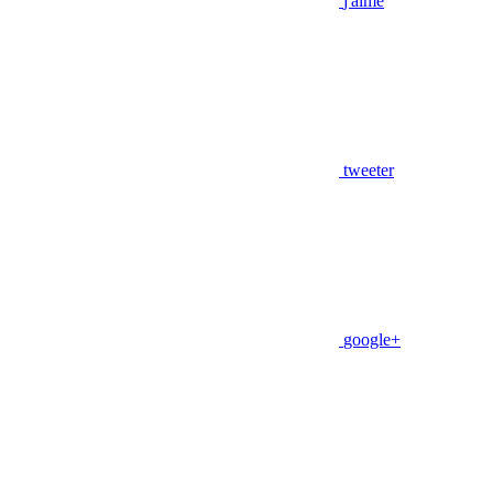
j'aime
tweeter
google+